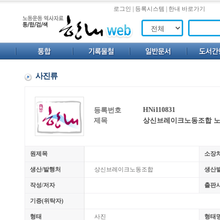
로그인
|
등록시스템
|
한내 바로가기
사진류
HNi110831
등록번호
제목
상신브레이크노동조합 노
원제목
소장
생산/발행처
상신브레이크노동조합
생산
작성/저자
출판
기증(위탁자)
형태
사진
형태