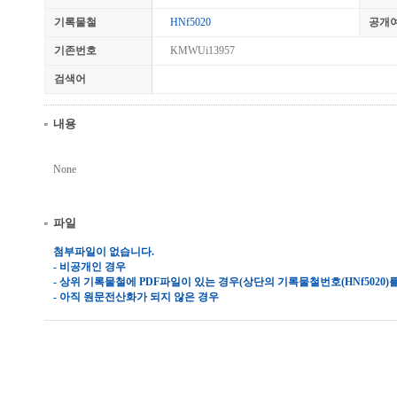
기록물철
HNf5020
공개
기존번호
KMWUi13957
검색어
내용
None
파일
첨부파일이 없습니다.
- 비공개인 경우
- 상위 기록물철에 PDF파일이 있는 경우(상단의 기록물철번호(HNf5020
- 아직 원문전산화가 되지 않은 경우